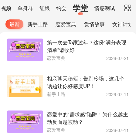
学堂
小视频
单身群
红娘
约会
情感测试

最新
新手上路
恋爱宝典
爱情故事
女神计划
第一次去Ta家过年？这份“满分表现
清单”请收好
恋爱宝典
2026-07-21
相亲聊天秘籍：告别冷场，这几个
话题让你好感度UP！
新手上路
2026-07-11
恋爱中的“需求感”陷阱：为什么越主
动反而越被动？
恋爱宝典
2026-07-11