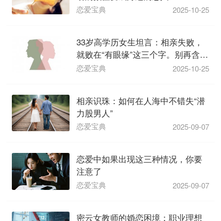
恋爱宝典
2025-10-25
33岁高学历女生坦言：相亲失败，
就败在“有眼缘”这三个字。别再含糊
其辞了，“...
恋爱宝典
2025-10-25
相亲识珠：如何在人海中不错失“潜
力股男人”
恋爱宝典
2025-09-07
恋爱中如果出现这三种情况，你要
注意了
恋爱宝典
2025-09-07
​密云女教师的婚恋困境：职业理想